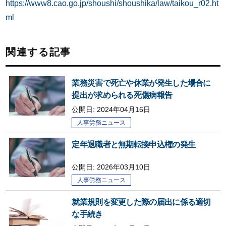
https://www8.cao.go.jp/shoushi/shoushika/law/taikou_r02.ht
ml
関連する記事
業務災害で死亡や休業が発生した場合に
提出が求められる死傷病報告
公開日: 2024年04月16日
人事労務ニュース
定年退職者と無期転換申込権の発生
公開日:
2026年03月10日
人事労務ニュース
就業規則を変更した際の届出に係る適切
な手続き