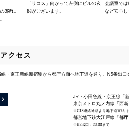
「リコス」向かって左側にビルの玄
会議室では
の3階に
関がございます。
など安心し
。
のアクセス
宿線・京王新線新宿駅から都庁方面へ地下道を通り、N5番出口
JR・小田急線・京王線「
る
東京メトロ丸ノ内線「西新
※C13連絡通路より地下道直結（連
都営地下鉄大江戸線「都庁
※B2出口：23:00まで