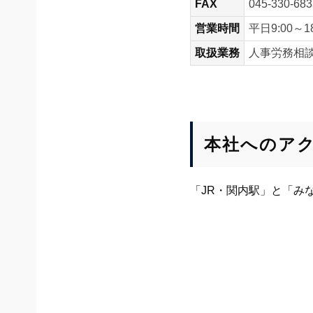
FAX
045-330-683
営業時間
平日9:00～
取扱業務
人事労務相
本社へのア
「JR・関内駅」と「み