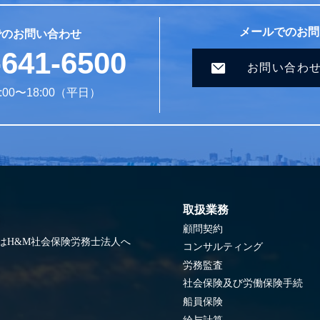
メールでのお問
でのお問い合わせ
-641-6500
お問い合わ
00〜18:00（平日）
取扱業務
顧問契約
はH&M社会保険労務士法人へ
コンサルティング
労務監査
社会保険及び労働保険手続
船員保険
給与計算