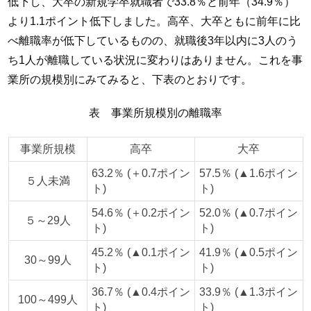
低下し、大卒の新規学卒就職者で33.8％と前年（34.9％）
より1.1ポイント低下しました。高卒、大卒ともに前年に比
べ離職率が低下しているものの、就職後3年以内に3人のう
ち1人が離職している状況に変わりはありません。これを事
業所の規模別にみてみると、下表のとおりです。
表 事業所規模別の離職率
事業所規模
高卒
大卒
63.2％ (＋0.7ポイン
57.5％ (▲1.6ポイン
５人未満
ト)
ト)
54.6％ (＋0.2ポイン
52.0％ (▲0.7ポイン
５～29人
ト)
ト)
45.2％ (▲0.1ポイン
41.9％ (▲0.5ポイン
30～99人
ト)
ト)
36.7％ (▲0.4ポイン
33.9％ (▲1.3ポイン
100～499人
ト)
ト)