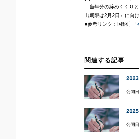
当年分の締めくくりと
出期限は2月2日）に向
■参考リンク：国税庁「
関連する記事
20
公開日:
20
公開日