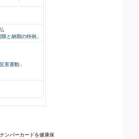
払
期限と納期の特例
」
災害運動
」
イナンバーカードを健康保