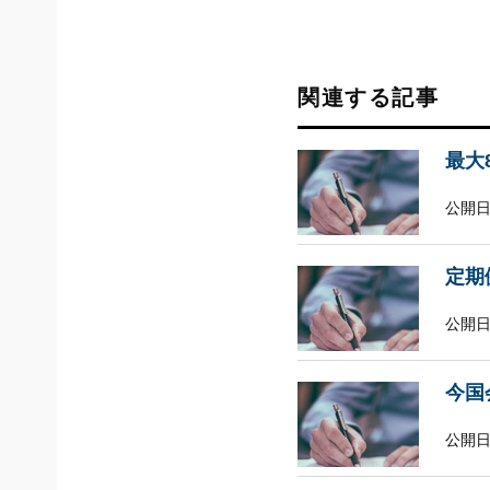
関連する記事
最大
公開日
定期
公開日
今国
公開日