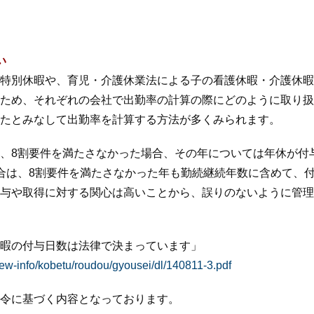
い
特別休暇や、育児・介護休業法による子の看護休暇・介護休暇
ため、それぞれの会社で出勤率の計算の際にどのように取り扱
たとみなして出勤率を計算する方法が多くみられます。
、8割要件を満たさなかった場合、その年については年休が付
合は、8割要件を満たさなかった年も勤続継続年数に含めて、
与や取得に対する関心は高いことから、誤りのないように管理
暇の付与日数は法律で決まっています」
ew-info/kobetu/roudou/gyousei/dl/140811-3.pdf
令に基づく内容となっております。