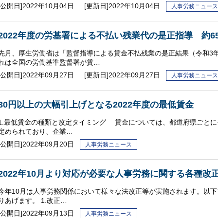
[公開日]2022年10月04日
[更新日]
2022年10月04日
人事労務ニュース
2022年度の労基署による不払い残業代の是正指導 約6
先月、厚生労働省は「監督指導による賃金不払残業の是正結果（令和3
れは全国の労働基準監督署が賃…
[公開日]2022年09月27日
[更新日]
2022年09月27日
人事労務ニュース
30円以上の大幅引上げとなる2022年度の最低賃金
1.最低賃金の種類と改定タイミング 賃金については、都道府県ごと
定められており、企業…
[公開日]
2022年09月20日
人事労務ニュース
2022年10月より対応が必要な人事労務に関する各種改
今年10月は人事労務関係において様々な法改正等が実施されます。以
りあげます。 1.改正…
[公開日]
2022年09月13日
人事労務ニュース