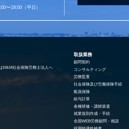
00〜18:00（平日）
取扱業務
顧問契約
はH&M社会保険労務士法人へ
コンサルティング
労務監査
社会保険及び労働保険手続
船員保険
給与計算
各種研修・講師派遣
就業規則作成・手続
全国WEB労務顧問・相談
採用時適性検査