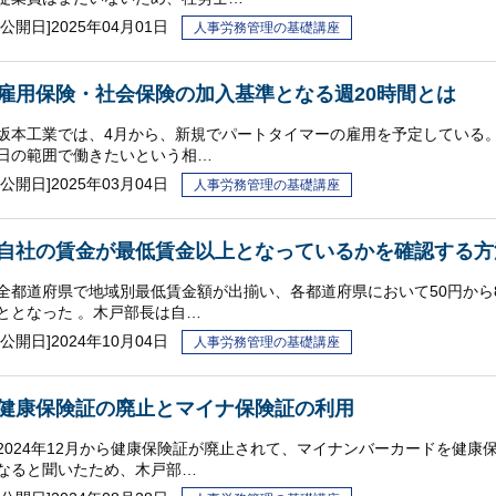
[公開日]
2025年04月01日
人事労務管理の基礎講座
雇用保険・社会保険の加入基準となる週20時間とは
坂本工業では、4月から、新規でパートタイマーの雇用を予定している。
日の範囲で働きたいという相…
[公開日]
2025年03月04日
人事労務管理の基礎講座
自社の賃金が最低賃金以上となっているかを確認する方
全都道府県で地域別最低賃金額が出揃い、各都道府県において50円から
ととなった 。木戸部長は自…
[公開日]
2024年10月04日
人事労務管理の基礎講座
健康保険証の廃止とマイナ保険証の利用
2024年12月から健康保険証が廃止されて、マイナンバーカードを健康
なると聞いたため、木戸部…