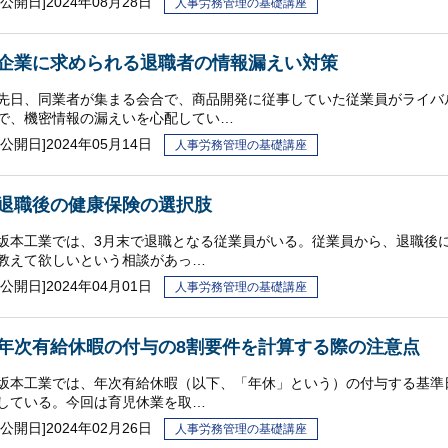
[公開日]
2024年08月28日
人事労務管理の基礎講座
企業に求められる退職者の情報漏えい対策
先日、同業者が集まる会合で、商品開発に従事していた従業員がライバ
で、機密情報の漏えいを心配してい…
[公開日]
2024年05月14日
人事労務管理の基礎講座
退職後の健康保険の選択肢
坂本工業では、3月末で退職となる従業員がいる。従業員から、退職後
教えて欲しいという相談があっ…
[公開日]
2024年04月01日
人事労務管理の基礎講座
年次有給休暇の付与の8割要件を計算する際の注意点
坂本工業では、年次有給休暇（以下、「年休」という）の付与する基準
している。今回は育児休業を取…
[公開日]
2024年02月26日
人事労務管理の基礎講座