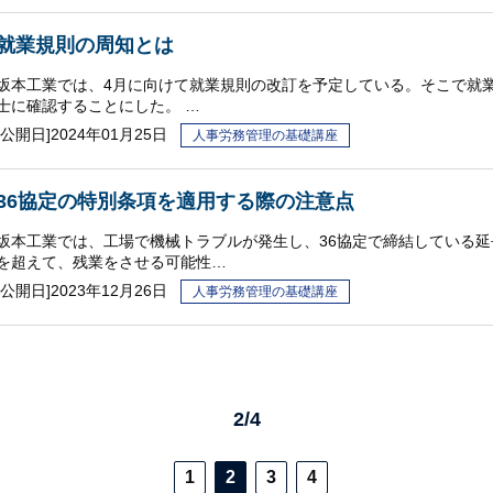
就業規則の周知とは
坂本工業では、4月に向けて就業規則の改訂を予定している。そこで就
士に確認することにした。 …
[公開日]
2024年01月25日
人事労務管理の基礎講座
36協定の特別条項を適用する際の注意点
坂本工業では、工場で機械トラブルが発生し、36協定で締結している
を超えて、残業をさせる可能性…
[公開日]
2023年12月26日
人事労務管理の基礎講座
2/4
1
2
3
4