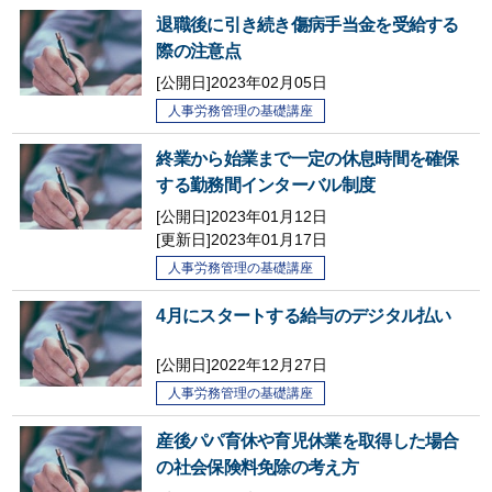
退職後に引き続き傷病手当金を受給する
際の注意点
[公開日]
2023年02月05日
人事労務管理の基礎講座
終業から始業まで一定の休息時間を確保
する勤務間インターバル制度
[公開日]2023年01月12日
[更新日]
2023年01月17日
人事労務管理の基礎講座
4月にスタートする給与のデジタル払い
[公開日]
2022年12月27日
人事労務管理の基礎講座
産後パパ育休や育児休業を取得した場合
の社会保険料免除の考え方